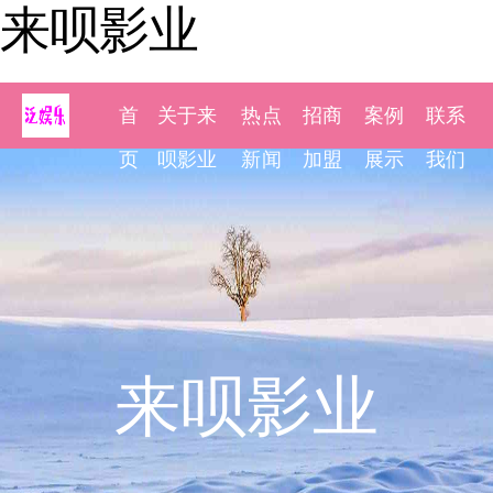
来呗影业
首
关于来
热点
招商
案例
联系
页
呗影业
新闻
加盟
展示
我们
来呗影业