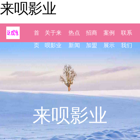
来呗影业
首
关于来
热点
招商
案例
联系
页
呗影业
新闻
加盟
展示
我们
来呗影业