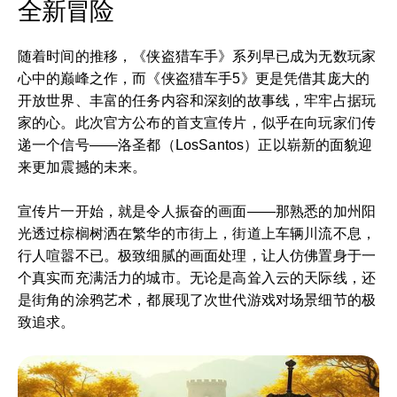
全新冒险
随着时间的推移，《侠盗猎车手》系列早已成为无数玩家
心中的巅峰之作，而《侠盗猎车手5》更是凭借其庞大的
开放世界、丰富的任务内容和深刻的故事线，牢牢占据玩
家的心。此次官方公布的首支宣传片，似乎在向玩家们传
递一个信号——洛圣都（LosSantos）正以崭新的面貌迎
来更加震撼的未来。
宣传片一开始，就是令人振奋的画面——那熟悉的加州阳
光透过棕榈树洒在繁华的市街上，街道上车辆川流不息，
行人喧嚣不已。极致细腻的画面处理，让人仿佛置身于一
个真实而充满活力的城市。无论是高耸入云的天际线，还
是街角的涂鸦艺术，都展现了次世代游戏对场景细节的极
致追求。