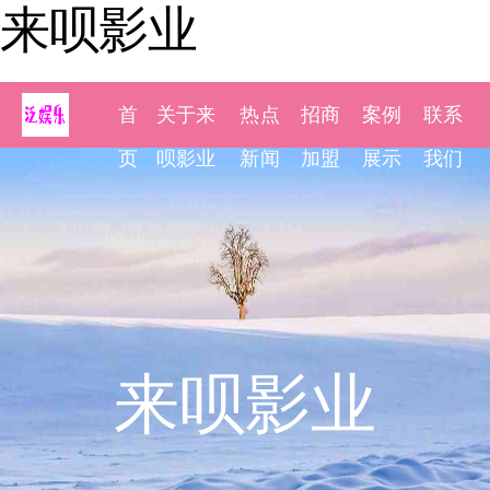
来呗影业
首
关于来
热点
招商
案例
联系
页
呗影业
新闻
加盟
展示
我们
来呗影业