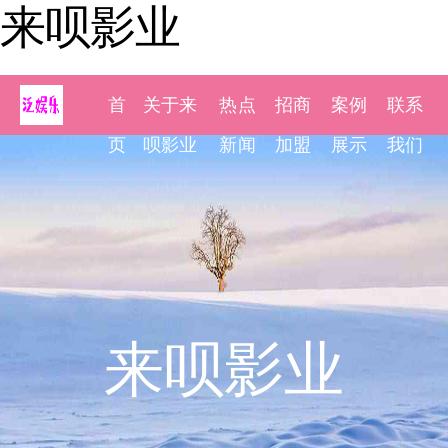
来呗影业
首
关于来
热点
招商
案例
联系
页
呗影业
新闻
加盟
展示
我们
来呗影业