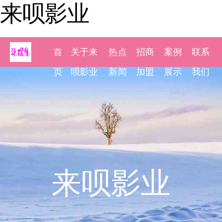
来呗影业
首
关于来
热点
招商
案例
联系
页
呗影业
新闻
加盟
展示
我们
来呗影业